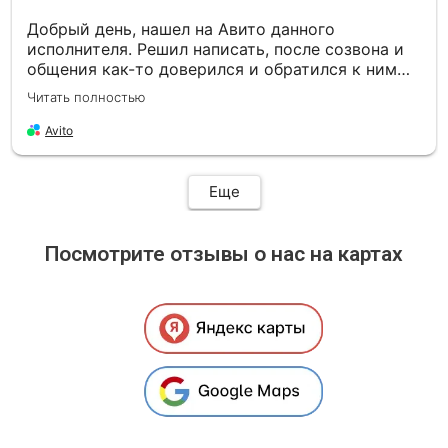
Добрый день, нашел на Авито данного
исполнителя. Решил написать, после созвона и
общения как-то доверился и обратился к ним
до подачи документов через их ЭЦП в Испании
Читать полностью
на Цифрового кочевника. Помогли до собрать
недостающие документы, проверили, подали. В
Avito
процессе все объясняли. Вчера получил
одобрение. Спасибо .
Еще
Посмотрите отзывы о нас на картах