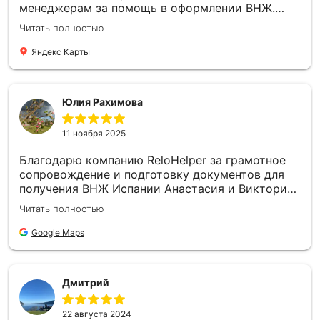
менеджерам за помощь в оформлении ВНЖ.
Нашел компанию по рекламе и отзывам в
Читать полностью
интернете и сначала беспокоился и переживал
за результат. Однако уже на этапе подготовки
Яндекс Карты
документов стало понятно, что имею дело с
добросовестной и профессиональной командой:
предоставляют максимально подробную
Юлия Рахимова
информацию, дают грамотные рекомендации,
терпеливо отвечают на любые вопросы, в
11 ноября 2025
обещанные сроки выполняют все необходимые
действия (заполнение документов, переводы,
Благодарю компанию ReloHelper за грамотное
записи и пр.). В результате все сделано в
сопровождение и подготовку документов для
спокойном рабочем режиме, цель достигнута,
получения ВНЖ Испании Анастасия и Виктория,
ВНЖ получено. Спасибо за вашу работу!
спасибо! За внимательность, человечность ,
Читать полностью
чуткость 🌹, и конечно терпение) Компанию
рекомендую!
Google Maps
Дмитрий
22 августа 2024