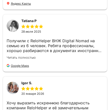
Яндекс Карты
Tatiana P
28 июля 2025
Получили с ReloHelper ВНЖ Digital Nomad на
семью из 6 человек. Ребята профессионалы,
хорошо разбираются в документах иностранных
компаний, поддерживают и консультируют на
Читать полностью
каждом этапе, от сбора документов, оплаты
пошлин, до поиска записи на отпечатки и
Google Maps
получение TIE. Всегда были на связи, отвечали
на миллионы моих вопросов. Работают
официально по договору. Очень рекомендую
Igor S.
20 января 2026
Хочу выразить искреннюю благодарность
компании ReloHelper и её замечательным