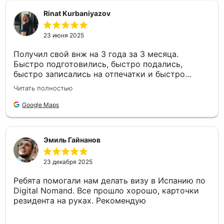
Rinat Kurbaniyazov
23 июня 2025
Получил свой внж на 3 года за 3 месяца.
Быстро подготовились, быстро подались,
быстро записались на отпечатки и быстро
получил карту) На все вопросы отвечали
Читать полностью
развернуто, а вопросов у меня в процессе
возникало не мало. Давали подробные
Google Maps
инструкции. Не пожалел что обратился сюда!
Рекомендасьён!
Эмиль Гайнанов
23 декабря 2025
Ребята помогали нам делать визу в Испанию по
Digital Nomand. Все прошло хорошо, карточки
резидента на руках. Рекомендую